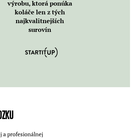
výrobu, ktorá ponúka
koláče len z tých
najkvalitnejších
surovín
DZKU
 a profesionálnej