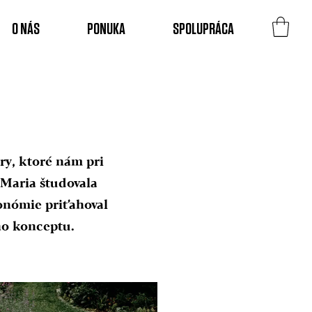
O NÁS
PONUKA
SPOLUPRÁCA
ry, ktoré nám pri
 Maria študovala
ronómie priťahoval
ho konceptu.