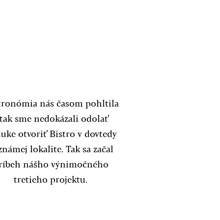
2015
tronómia nás časom pohltila
 tak sme nedokázali odolať
uke otvoriť Bistro v dovtedy
námej lokalite. Tak sa začal
ríbeh nášho výnimočného
tretieho projektu.