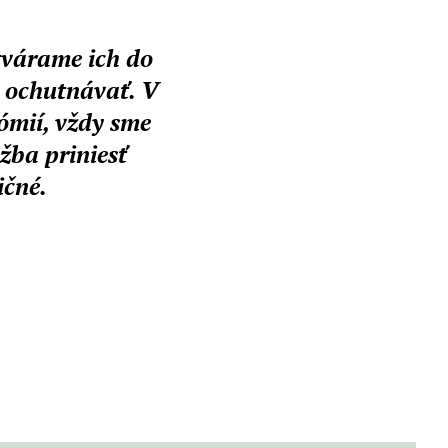
tvárame ich do
a ochutnávať. V
ómií, vždy sme
žba priniesť
ičné.