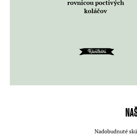
rovnicou poctivých
koláčov
NAŠ
Nadobudnuté skús