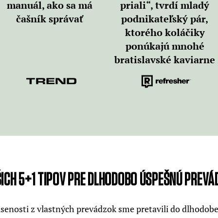
manuál, ako sa má
priali“, tvrdí mladý
čašník správať
podnikateľský pár,
ktorého koláčiky
ponúkajú mnohé
bratislavské kaviarne
ICH 5+1 TIPOV PRE DLHODOBO ÚSPEŠNÚ PREVÁ
enosti z vlastných prevádzok sme pretavili do dlhodobej