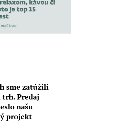
ch sme zatúžili
trh. Predaj
ieslo našu
ný projekt