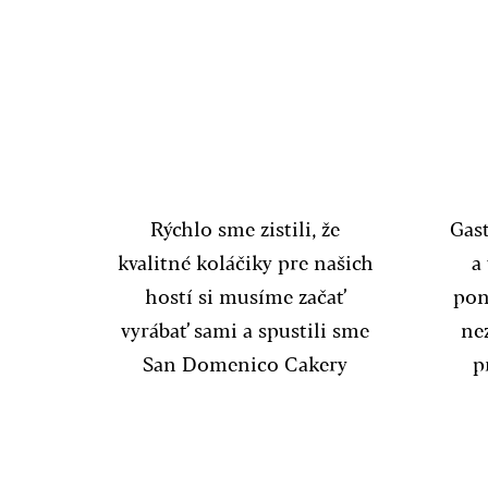
2013
Rýchlo sme zistili, že
Gas
kvalitné koláčiky pre našich
a
hostí si musíme začať
pon
vyrábať sami a spustili sme
nez
San Domenico Cakery
p