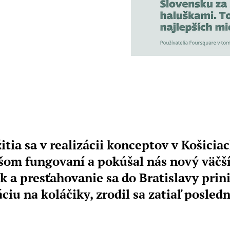
itia sa v realizácii konceptov v Košicia
šom fungovaní a pokúšal nás nový väčší 
 a presťahovanie sa do Bratislavy prin
áciu na koláčiky, zrodil sa zatiaľ posled