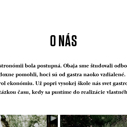
O NÁS
stronómii bola postupná. Obaja sme študovali odbo
oxne pomohli, hoci sú od gastra naoko vzdialené.
ol ekonómiu. Už popri vysokej škole nás svet gast
otázkou času, kedy sa pustíme do realizácie vlastné